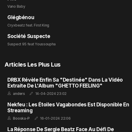
Vano Baby
Glégbénou
Cryxbeatz feat. First King
Société Suspecte
Suspect 95 feat Youssoupha
Articles Les Plus Lus
DRBX Révèle Enfin Sa "Destinée" Dans La Vidéo
Extraite De L'Album "GHETTO FEELING"
anders
14-04-2024 23:02
Nekfeu : Les Étoiles Vagabondes Est Disponible En
Streaming
Booska-P
16-01-2024 22:06
La Réponse De Sergie Beatz Face Au Défi De