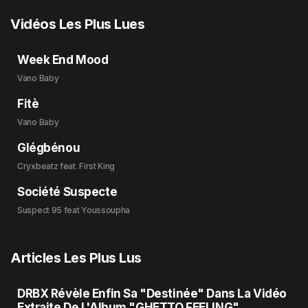
Vidéos Les Plus Lues
Week End Mood
Vano Baby
Fitè
Vano Baby
Glégbénou
Cryxbeatz feat. First King
Société Suspecte
Suspect 95 feat Youssoupha
Articles Les Plus Lus
DRBX Révèle Enfin Sa "Destinée" Dans La Vidéo
Extraite De L'Album "GHETTO FEELING"