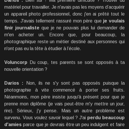
Darios :
Bien sûr ! Ma première difficulté ? Trouver du
matériel pour travailler. Je n'avais pas les moyens d’acquérir
un appareil photo professionnel, donc j'en ai prêté tout le
temps. J'avais tellement rassuré mon père que
je voulais
finir journaliste
que je ne pouvais plus lui demander de
m'en acheter un. Encore que, pour beaucoup, la
photographique reste un métier destiné aux personnes qui
n'ont pas eu la tête à étudier à l’école.
Voluncorp
Du coup, tes parents se sont opposés à ta
nouvelle orientation ?
Darios :
Non, ils ne s'y sont pas opposés puisque la
photographie à vite commencé à porter ses fruits.
Néanmoins, mon père insiste jusqu'à présent pour que je
prenne mon diplôme (je vais peut-être m'y mettre un jour,
rire). Sérieux, j'y pense. Mais un autre problème est
survenu. Vous voulez savoir lequel ? J'ai
perdu beaucoup
d'amies
parce que je devrais être un peu indulgent et faire