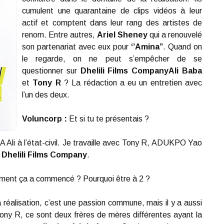
cumulent une quarantaine de clips vidéos à leur
actif et comptent dans leur rang des artistes de
renom. Entre autres,
Ariel Sheney
qui a renouvelé
son partenariat avec eux pour
‘’Amina’’
. Quand on
le regarde, on ne peut s’empêcher de se
questionner sur
Dhelili Films CompanyAli Baba
et
Tony R
? La rédaction a eu un entretien avec
l’un des deux.
Voluncorp :
Et si tu te présentais ?
 Ali à l’état-civil. Je travaille avec Tony R, ADUKPO Yao
e
Dhelili Films Company
.
ment ça a commencé ? Pourquoi être à 2 ?
 réalisation, c’est une passion commune, mais il y a aussi
 Tony R, ce sont deux frères de mères différentes ayant la