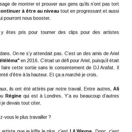
age de montrer et prouver aux gens qu’ils n’ont pas tort
continuer à être au niveau
tout en progressant et aussi
ui pourront nous booster.
êtes pris pour tourner des clips pour des artistes
edans. On ne s’y attendait pas. C’est un des amis de Ariel
éléléma"
en 2016. C’était un défi pour Ariel, puisqu’il était
 faire cette sortie sans le consentement de DJ Arafat. Il
nté d’être à la hauteur. Et ça a marché je crois.
aux, ils ont été attirés par notre travail. Entre autres,
Ali
 ou
Régine
qui est à Londres. Y’a eu beaucoup d’autres
 je devais tout citer.
-vous le plus travailler ?
artiste que je kiffe le plus, c’est
Lil Wayne
. Donc, c’est