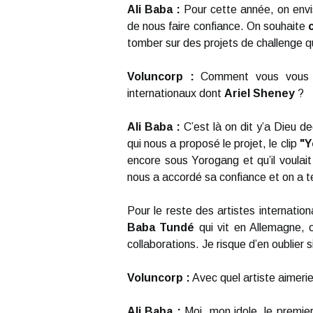
Ali Baba :
Pour cette année, on envis
de nous faire confiance. On souhaite
tomber sur des projets de challenge q
Voluncorp :
Comment vous vous y 
internationaux dont
Ariel Sheney
?
Ali Baba :
C’est là on dit y’a Dieu d
qui nous a proposé le projet, le clip
"Y
encore sous Yorogang et qu’il voulait
nous a accordé sa confiance et on a te
Pour le reste des artistes internation
Baba Tundé
qui vit en Allemagne,
collaborations. Je risque d’en oublier si
Voluncorp :
Avec quel artiste aimeriez
Ali Baba :
Moi, mon idole, le premier 