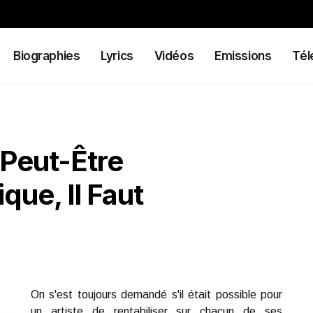
Biographies
Lyrics
Vidéos
Emissions
Tél
 Peut-Être
que, Il Faut
On s'est toujours demandé s'il était possible pour
un artiste de rentabiliser sur chacun de ses