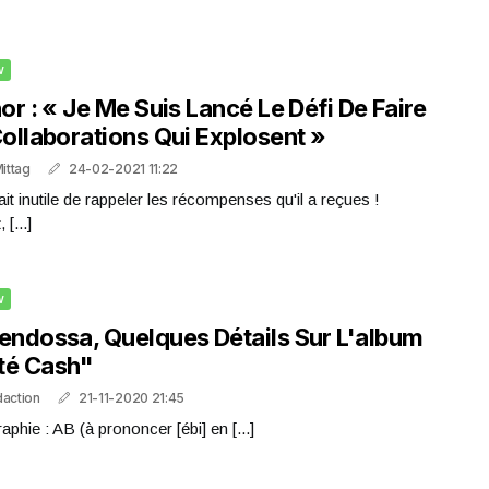
w
or : « Je Me Suis Lancé Le Défi De Faire
ollaborations Qui Explosent »
Mittag
24-02-2021 11:22
ait inutile de rappeler les récompenses qu'il a reçues !
 [...]
w
ndossa, Quelques Détails Sur L'album
té Cash"
daction
21-11-2020 21:45
aphie : AB (à prononcer [ébi] en [...]