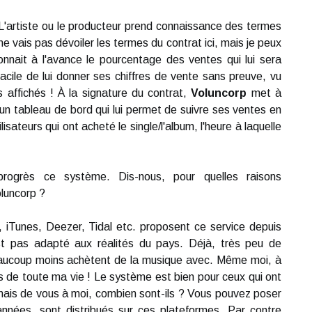
L'artiste ou le producteur prend connaissance des termes
 ne vais pas dévoiler les termes du contrat ici, mais je peux
connait à l'avance le pourcentage des ventes qui lui sera
acile de lui donner ses chiffres de vente sans preuve, vu
 affichés ! À la signature du contrat,
Voluncorp
met à
 un tableau de bord qui lui permet de suivre ses ventes en
ilisateurs qui ont acheté le single/l'album, l'heure à laquelle
rogrès ce système. Dis-nous, pour quelles raisons
oluncorp ?
s, iTunes, Deezer, Tidal etc. proposent ce service depuis
t pas adapté aux réalités du pays. Déjà, très peu de
beaucoup moins achètent de la musique avec. Même moi, à
fois de toute ma vie ! Le système est bien pour ceux qui ont
ais de vous à moi, combien sont-ils ? Vous pouvez poser
années, sont distribués sur ces plateformes. Par contre