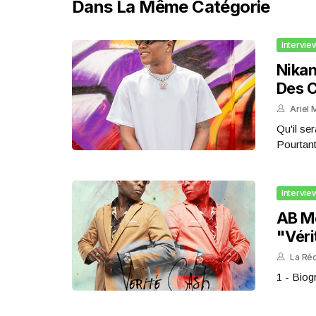
Dans La Même Catégorie
Intervie
Nikan
Des C
Ariel 
Qu'il ser
Pourtant,
Intervie
AB Me
"Véri
La Ré
1 - Biogr