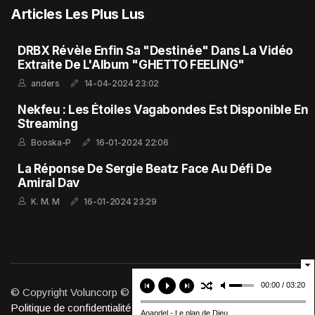
Articles Les Plus Lus
DRBX Révèle Enfin Sa "Destinée" Dans La Vidéo
Extraite De L'Album "GHETTO FEELING"
anders
14-04-2024 23:02
Nekfeu : Les Étoiles Vagabondes Est Disponible En
Streaming
Booska-P
16-01-2024 22:06
La Réponse De Sergie Beatz Face Au Défi De
Amiral Dav
K. M. M
16-01-2024 23:29
00:00 / 03:20
© Copyright Voluncorp © 2011-2026. Tous Droits Réservés.
Politique de confidentialité
Anandel - Le plan de Dieu