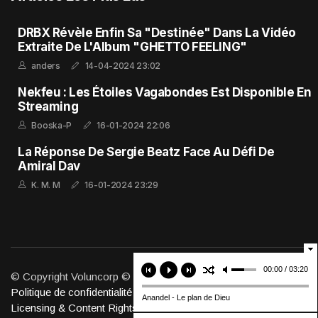
DRBX Révèle Enfin Sa "Destinée" Dans La Vidéo
Extraite De L'Album "GHETTO FEELING"
anders
14-04-2024 23:02
Nekfeu : Les Étoiles Vagabondes Est Disponible En
Streaming
Booska-P
16-01-2024 22:06
La Réponse De Sergie Beatz Face Au Défi De
Amiral Dav
K. M. M
16-01-2024 23:29
00:00 / 03:20
© Copyright Voluncorp © 2011-2026. Tous Droits Réservés.
Politique de confidentialité
Anandel - Le plan de Dieu
Licensing & Content Rights