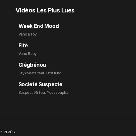
Vidéos Les Plus Lues
Week End Mood
Vano Baby
Fitè
Vano Baby
Glégbénou
Cryxbeatz feat. First King
Société Suspecte
Suspect 95 feat Youssoupha
éservés.