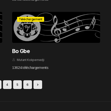
Téléchargement
Bo Gbe
Mutant Kokpemedji
13624 téléchargements
4
5
6