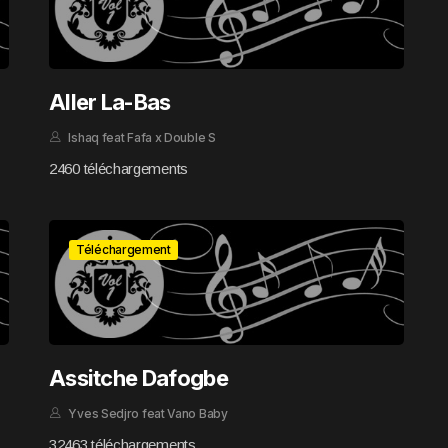
Aller La-Bas
Ishaq feat Fafa x Double S
2460 téléchargements
Téléchargement
Assitche Dafogbe
Yves Sedjro feat Vano Baby
32463 téléchargements