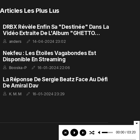
Articles Les Plus Lus
DRBX Révèle Enfin Sa "Destinée" Dans La
Vidéo Extraite De L'Album "GHETTO
FEELING"
anders
14-04-2024 23:02
Nekfeu : Les Étoiles Vagabondes Est
Disponible En Streaming
Booska-P
16-01-2024 22:06
La Réponse De Sergie Beatz Face Au Défi
De Amiral Dav
K. M. M
16-01-2024 23:29
00:00 / 03:20