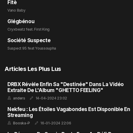
Fitè
Vano Baby
Glégbénou
Cryxbeatz feat. First King
Société Suspecte
Suspect 95 feat Youssoupha
Articles Les Plus Lus
DRBX Révèle Enfin Sa "Destinée" Dans La Vidéo
Extraite De L'Album "GHETTO FEELING"
anders
14-04-2024 23:02
Nekfeu : Les Étoiles Vagabondes Est Disponible En
Streaming
Booska-P
16-01-2024 22:06