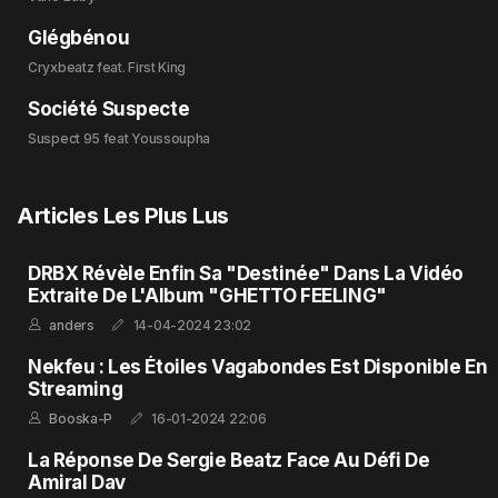
Glégbénou
Cryxbeatz feat. First King
Société Suspecte
Suspect 95 feat Youssoupha
Articles Les Plus Lus
DRBX Révèle Enfin Sa "Destinée" Dans La Vidéo
Extraite De L'Album "GHETTO FEELING"
anders
14-04-2024 23:02
Nekfeu : Les Étoiles Vagabondes Est Disponible En
Streaming
Booska-P
16-01-2024 22:06
La Réponse De Sergie Beatz Face Au Défi De
Amiral Dav