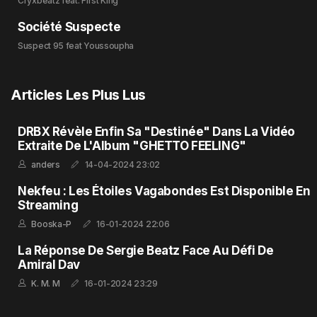
Cryxbeatz feat. First King
Société Suspecte
Suspect 95 feat Youssoupha
Articles Les Plus Lus
DRBX Révèle Enfin Sa "Destinée" Dans La Vidéo
Extraite De L'Album "GHETTO FEELING"
anders
14-04-2024 23:02
Nekfeu : Les Étoiles Vagabondes Est Disponible En
Streaming
Booska-P
16-01-2024 22:06
La Réponse De Sergie Beatz Face Au Défi De
Amiral Dav
K. M. M
16-01-2024 23:29