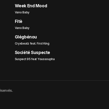
Week End Mood
Vano Baby
Fitè
Vano Baby
Glégbénou
Cryxbeatz feat. First King
Société Suspecte
Suspect 95 feat Youssoupha
éservés.