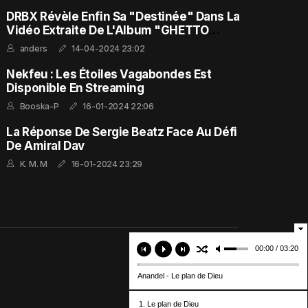
DRBX Révèle Enfin Sa "Destinée" Dans La
Vidéo Extraite De L'Album "GHETTO
FEELING"
anders
14-04-2024 23:02
Nekfeu : Les Étoiles Vagabondes Est
Disponible En Streaming
Booska-P
16-01-2024 22:06
La Réponse De Sergie Beatz Face Au Défi
De Amiral Dav
K. M. M
16-01-2024 23:29
00:00 / 03:20
Anandel - Le plan de Dieu
1. Le plan de Dieu