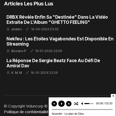
Articles Les Plus Lus
DRBX Révèle Enfin Sa "Destinée" Dans La Vidéo
Extraite De L'Album "GHETTO FEELING"
anders
14-04-2024 23:02
Nekfeu : Les Étoiles Vagabondes Est Disponible En
Streaming
Booska-P
16-01-2024 22:06
La Réponse De Sergie Beatz Face Au Défi De
Amiral Dav
K. M. M
16-01-2024 23:29
00:00 / 03:20
© Copyright Voluncorp © 2011-2026. Tous Droits Réservés.
Politique de confidentialité
Anandel - Le plan de Dieu