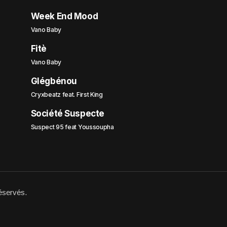
Week End Mood
Vano Baby
Fitè
Vano Baby
Glégbénou
Cryxbeatz feat. First King
Société Suspecte
Suspect 95 feat Youssoupha
éservés.