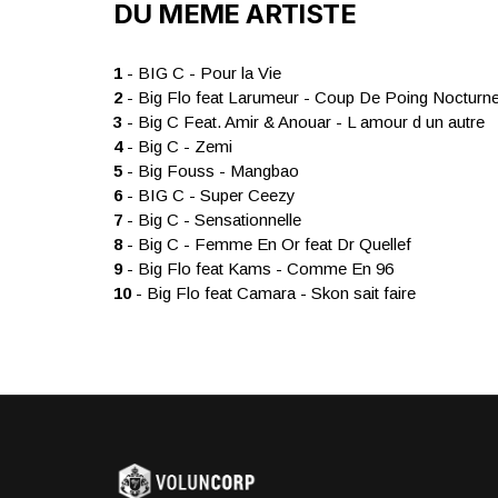
DU MEME ARTISTE
1
- BIG C - Pour la Vie
2
- Big Flo feat Larumeur - Coup De Poing Nocturn
3
- Big C Feat. Amir & Anouar - L amour d un autre
4
- Big C - Zemi
5
- Big Fouss - Mangbao
6
- BIG C - Super Ceezy
7
- Big C - Sensationnelle
8
- Big C - Femme En Or feat Dr Quellef
9
- Big Flo feat Kams - Comme En 96
10
- Big Flo feat Camara - Skon sait faire