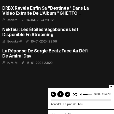
DRBX Révèle Enfin Sa "Destinée" Dans La
Vidéo Extraite De L'Album "GHETTO
FEELING"
anders
14-04-2024 23:02
Nekfeu : Les Étoiles Vagabondes Est
Disponible En Streaming
Booska-P
16-01-2024 22:06
La Réponse De Sergie Beatz Face Au Défi
De Amiral Dav
K. M. M
16-01-2024 23:29
00:00 / 03:20
Anandel - Le plan de Dieu