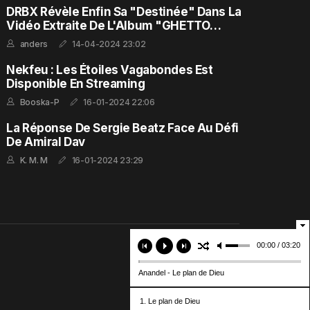
DRBX Révèle Enfin Sa "Destinée" Dans La
Vidéo Extraite De L'Album "GHETTO
FEELING"
anders
14-04-2024 23:02
Nekfeu : Les Étoiles Vagabondes Est
Disponible En Streaming
Booska-P
16-01-2024 22:06
La Réponse De Sergie Beatz Face Au Défi
De Amiral Dav
K. M. M
16-01-2024 23:29
00:00 / 03:20
Anandel - Le plan de Dieu
1. Le plan de Dieu