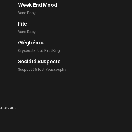
Week End Mood
Vano Baby
Fitè
Vano Baby
Glégbénou
Cryxbeatz feat. First King
Société Suspecte
Suspect 95 feat Youssoupha
éservés.