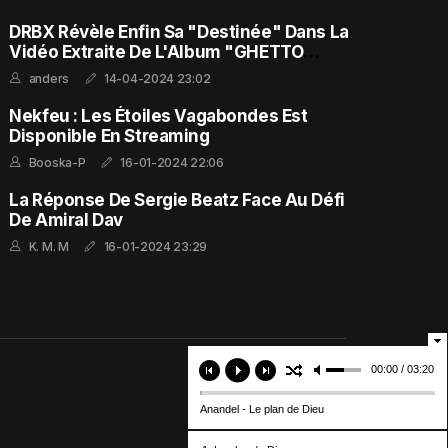
DRBX Révèle Enfin Sa "Destinée" Dans La
Vidéo Extraite De L'Album "GHETTO
FEELING"
anders
14-04-2024 23:02
Nekfeu : Les Étoiles Vagabondes Est
Disponible En Streaming
Booska-P
16-01-2024 22:06
La Réponse De Sergie Beatz Face Au Défi
De Amiral Dav
K. M. M
16-01-2024 23:29
00:00 / 03:20
Anandel - Le plan de Dieu