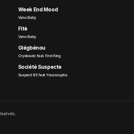
Week End Mood
Vano Baby
Fitè
Vano Baby
Glégbénou
Cryxbeatz feat. First King
Société Suspecte
Suspect 95 feat Youssoupha
éservés.