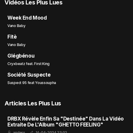
Vidéos Les Plus Lues
Week End Mood
Vano Baby
Fitè
Vano Baby
Glégbénou
Cryxbeatz feat. First King
Société Suspecte
Suspect 95 feat Youssoupha
Articles Les Plus Lus
DRBX Révèle Enfin Sa "Destinée" Dans La Vidéo
Extraite De L'Album "GHETTO FEELING"
anders
14-04-2024 23:02