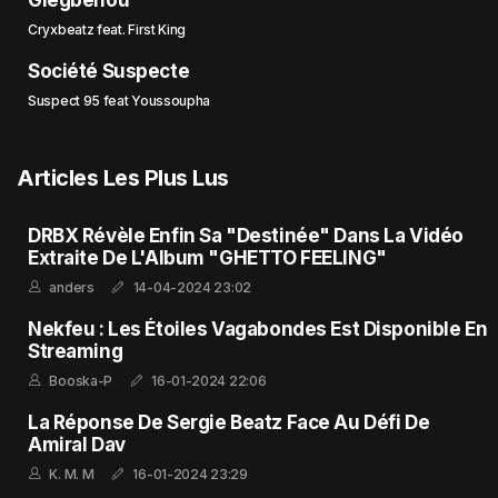
Glégbénou
Cryxbeatz feat. First King
Société Suspecte
Suspect 95 feat Youssoupha
Articles Les Plus Lus
DRBX Révèle Enfin Sa "Destinée" Dans La Vidéo
Extraite De L'Album "GHETTO FEELING"
anders
14-04-2024 23:02
Nekfeu : Les Étoiles Vagabondes Est Disponible En
Streaming
Booska-P
16-01-2024 22:06
La Réponse De Sergie Beatz Face Au Défi De
Amiral Dav
K. M. M
16-01-2024 23:29