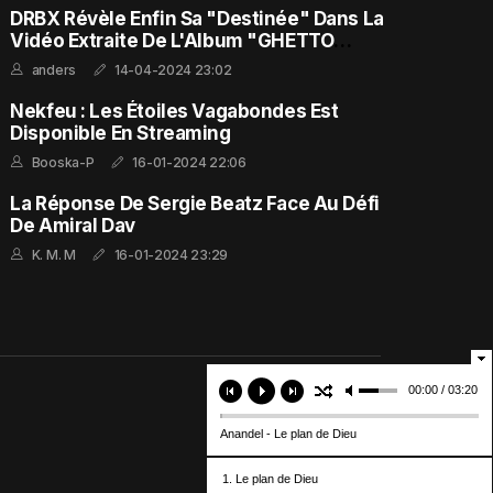
DRBX Révèle Enfin Sa "Destinée" Dans La
Vidéo Extraite De L'Album "GHETTO
FEELING"
anders
14-04-2024 23:02
Nekfeu : Les Étoiles Vagabondes Est
Disponible En Streaming
Booska-P
16-01-2024 22:06
La Réponse De Sergie Beatz Face Au Défi
De Amiral Dav
K. M. M
16-01-2024 23:29
00:00 / 03:20
Anandel - Le plan de Dieu
1. Le plan de Dieu