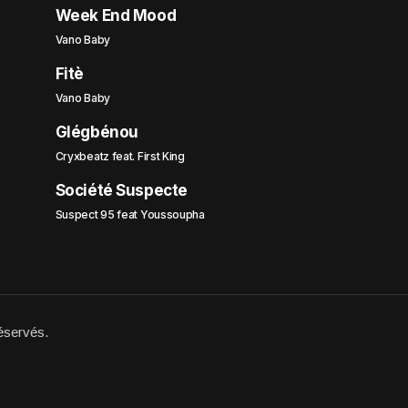
Week End Mood
Vano Baby
Fitè
Vano Baby
Glégbénou
Cryxbeatz feat. First King
Société Suspecte
Suspect 95 feat Youssoupha
éservés.