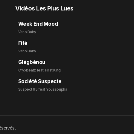
Vidéos Les Plus Lues
Week End Mood
Vano Baby
Fitè
Vano Baby
Glégbénou
Cryxbeatz feat. First King
Société Suspecte
Suspect 95 feat Youssoupha
éservés.