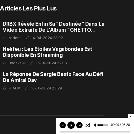
Articles Les Plus Lus
DRBX Révèle Enfin Sa "Destinée" Dans La
Vidéo Extraite De L'Album "GHETTO
FEELING"
anders
14-04-2024 23:02
Nekfeu : Les Étoiles Vagabondes Est
Disponible En Streaming
Booska-P
16-01-2024 22:06
La Réponse De Sergie Beatz Face Au Défi
De Amiral Dav
K. M. M
16-01-2024 23:29
00:00 / 03:20