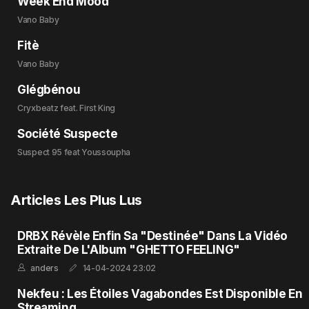
Week End Mood
Vano Baby
Fitè
Vano Baby
Glégbénou
Cryxbeatz feat. First King
Société Suspecte
Suspect 95 feat Youssoupha
Articles Les Plus Lus
DRBX Révèle Enfin Sa "Destinée" Dans La Vidéo
Extraite De L'Album "GHETTO FEELING"
anders
14-04-2024 23:02
Nekfeu : Les Étoiles Vagabondes Est Disponible En
Streaming