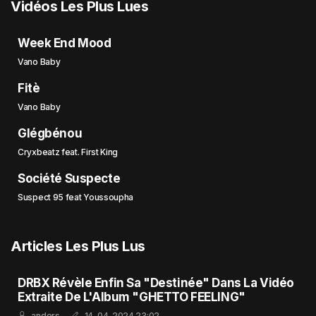
Vidéos Les Plus Lues
Week End Mood
Vano Baby
Fitè
Vano Baby
Glégbénou
Cryxbeatz feat. First King
Société Suspecte
Suspect 95 feat Youssoupha
Articles Les Plus Lus
DRBX Révèle Enfin Sa "Destinée" Dans La Vidéo
Extraite De L'Album "GHETTO FEELING"
anders
14-04-2024 23:02