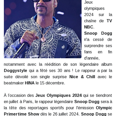
Jeux
olympiques
2024 sur la
chaîne de
TV
NBC
.
Snoop Dogg
n'a cessé de
surprendre ses
fans en fin
d'année,
notamment avec la réédition de son légendaire album
Doggystyle
qui a fêté ses 30 ans ! Le rappeur a par la
suite dévoilé son single surprise
Nice & Chill
avec le
beatmaker
HINA
le 15 décembre.
À l’occasion des
Jeux Olympiques 2024
qui se tiendront
en juillet à Paris, le rappeur légendaire
Snoop Dogg
sera à
la tête des reportages sportifs pour l'émission
Olympic
Primertime Show
dès le 26 juillet 2024.
Snoop Dogg
se