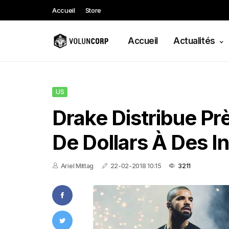
Accueil
Store
Accueil
Actualités
US
Drake Distribue Prè
De Dollars À Des 
Ariel Mittag
22-02-2018 10:15
3211