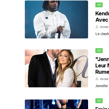
US
Kendr
Avec 
Ander
Le clash
US
"Jenn
Leur 
Rume
Ander
Jennifer
US