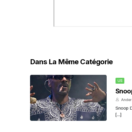
Dans La Même Catégorie
US
Snoop
Ander
Snoop Do
[...]