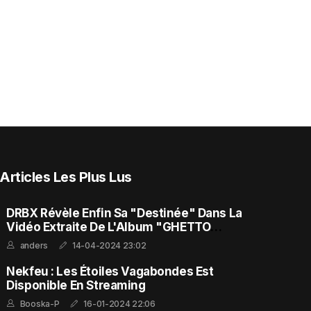
Articles Les Plus Lus
DRBX Révèle Enfin Sa "Destinée" Dans La
Vidéo Extraite De L'Album "GHETTO
FEELING"
anders
14-04-2024 23:02
Nekfeu : Les Étoiles Vagabondes Est
Disponible En Streaming
Booska-P
16-01-2024 22:06