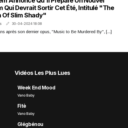
m Annonce Qu'il Prépare Un Nouvel
 Qui Devrait Sortir Cet Été, Intitulé "The
 Of Slim Shady"
s
30-04-2024 18:08
ns après son dernier opus, "Music to Be Murdered By", [...]
Vidéos Les Plus Lues
Week End Mood
Vano Baby
Fitè
Vano Baby
Glégbénou