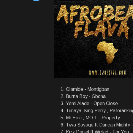
Olamide - Montigban
Burna Boy - Gbona
Yemi Alade - Open Close
Timaya, King Perry , Patoranki
Mr Eazi , MO T - Property
Tiwa Savage ft Duncan Mighty 
Kizz Daniel ft Wizkid - For You