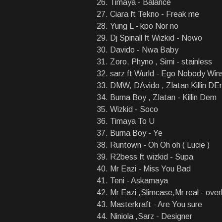
Timaya - Balance
Ciara ft Tekno - Freak me
Yung L - kpo Nor no
Dj Spinall ft Wizkid - Nowo
Davido - Nwa Baby
Zoro, Phyno , Simi - stainless
sarz ft Wurld - Ego Nobody Win
DMW, DAvido , Zlatan Killin D
Burna Boy , Zlatan - Killin Dem
Wizkid - Soco
Timaya To U
Burna Boy - Ye
Runtown - Oh Oh oh ( Lucie )
R2bess ft wizkid - Supa
Mr Eazi - Miss You Bad
Teni - Askamaya
Mr Eazi ,Slimcase,Mr real - over
Masterkraft - Are You sure
Niniola ,Sarz - Designer