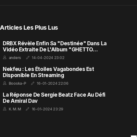
Articles Les Plus Lus
DRBX Révèle Enfin Sa "Destinée" Dans La
Vidéo Extraite De L'Album "GHETTO
FEELING"
anders
14-04-2024 23:02
Nekfeu : Les Étoiles Vagabondes Est
Disponible En Streaming
Booska-P
16-01-2024 22:06
La Réponse De Sergie Beatz Face Au Défi
De Amiral Dav
K. M. M
16-01-2024 23:29