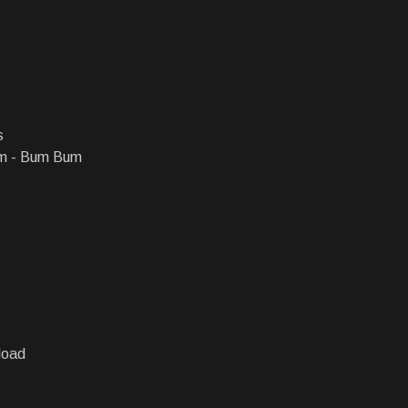
s
Em - Bum Bum
load