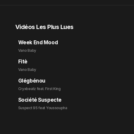
Vidéos Les Plus Lues
Week End Mood
Vano Baby
Fitè
Vano Baby
Glégbénou
Cryxbeatz feat. First King
Société Suspecte
Suspect 95 feat Youssoupha