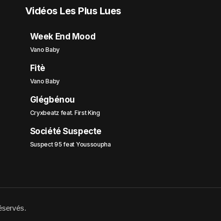
Vidéos Les Plus Lues
Week End Mood
Vano Baby
Fitè
Vano Baby
Glégbénou
Cryxbeatz feat. First King
Société Suspecte
Suspect 95 feat Youssoupha
éservés.