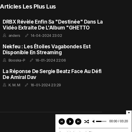
Articles Les Plus Lus
DRBX Révèle Enfin Sa "Destinée" Dans La
Vidéo Extraite De L'Album "GHETTO
FEELING"
anders
14-04-2024 23:02
Nekfeu : Les Étoiles Vagabondes Est
Disponible En Streaming
Booska-P
16-01-2024 22:06
La Réponse De Sergie Beatz Face Au Défi
De Amiral Dav
K. M. M
16-01-2024 23:29
00:00 / 03:20